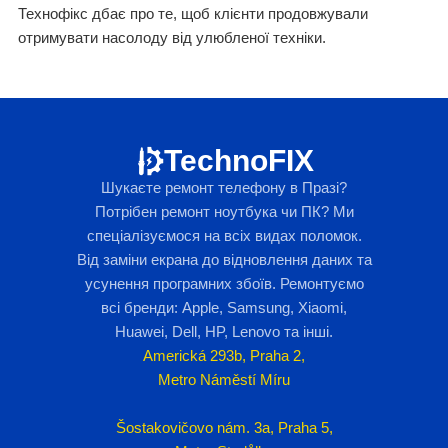
Технофікс дбає про те, щоб клієнти продовжували
отримувати насолоду від улюбленої техніки.
TechnoFIX
Шукаєте ремонт телефону в Празі?
Потрібен ремонт ноутбука чи ПК? Ми
спеціалізуємося на всіх видах поломок.
Від заміни екрана до відновлення даних та
усунення програмних збоїв. Ремонтуємо
всі бренди: Apple, Samsung, Xiaomi,
Huawei, Dell, HP, Lenovo та інші.
Americká 293b, Praha 2,
Metro Náměstí Míru
Šostakovičovo nám. 3a, Praha 5,