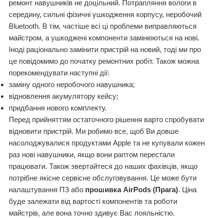
ремонт навушників не доцільний. Потрапляння вологи в
середину, сильні фізичні ушкодження корпусу, неробочий
Bluetooth. В тім, частіше всі ці проблеми виправляються
майстром, а ушкоджені компоненти замінюються на нові.
Іноді раціонально замінити пристрій на новий, тоді ми про
це повідомимо до початку ремонтних робіт. Також можна
порекомендувати наступні дії:
заміну одного неробочого навушника;
відновлення акумулятору кейсу;
придбання нового комплекту.
Перед прийняттям остаточного рішення варто спробувати
відновити пристрій. Ми робимо все, щоб Ви довше
насолоджувалися продуктами Apple та не купували кожен
раз нові навушники, якщо вони раптом перестали
працювати. Також звертайтеся до наших фахівців, якщо
потрібне якісне сервісне обслуговування. Це може бути
налаштування ПЗ або
прошивка AirPods (Прага)
. Ціна
буде залежати від вартості компонентів та роботи
майстрів, але вона точно здивує Вас лояльністю.