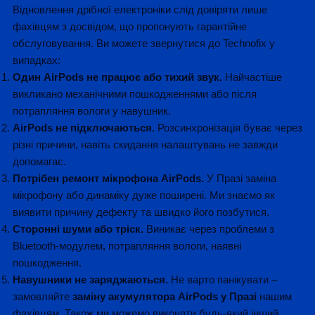
Відновлення дрібної електроніки слід довіряти лише
фахівцям з досвідом, що пропонують гарантійне
обслуговування. Ви можете звернутися до Technofix у
випадках:
Один AirPods не працює або тихий звук.
Найчастіше
викликано механічними пошкодженнями або після
потрапляння вологи у навушник.
AirPods не підключаються.
Розсинхронізація буває через
різні причини, навіть скидання налаштувань не завжди
допомагає.
Потрібен ремонт мікрофона AirPods.
У Празі заміна
мікрофону або динаміку дуже поширені. Ми знаємо як
виявити причину дефекту та швидко його позбутися.
Сторонні шуми або тріск.
Виникає через проблеми з
Bluetooth-модулем, потрапляння вологи, наявні
пошкодження.
Навушники не заряджаються.
Не варто панікувати –
замовляйте
заміну акумулятора AirPods у Празі
нашим
фахівцям. Також ми можемо виконати будь-який інший