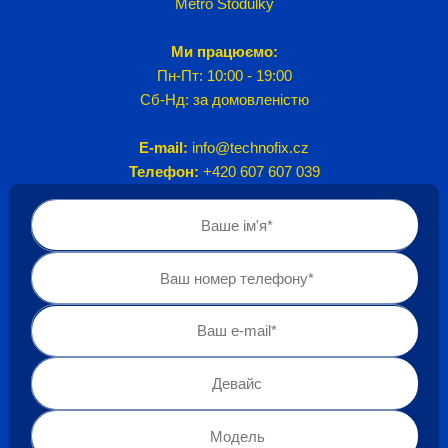
Metro Stodůlky
Ми працюємо:
Пн-Пт: 10:00 - 19:00
Сб-Нд: за домовленістю
E-mail:
info@technofix.cz
Телефон:
+420 607 607 039