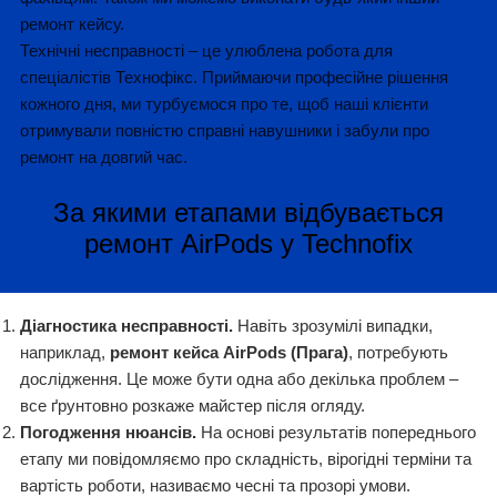
ремонт кейсу.
Технічні несправності – це улюблена робота для
спеціалістів Технофікс. Приймаючи професійне рішення
кожного дня, ми турбуємося про те, щоб наші клієнти
отримували повністю справні навушники і забули про
ремонт на довгий час.
За якими етапами відбувається
ремонт AirPods у Technofix
Діагностика несправності.
Навіть зрозумілі випадки,
наприклад,
ремонт кейса AirPods (Прага)
, потребують
дослідження. Це може бути одна або декілька проблем –
все ґрунтовно розкаже майстер після огляду.
Погодження нюансів.
На основі результатів попереднього
етапу ми повідомляємо про складність, вірогідні терміни та
вартість роботи, називаємо чесні та прозорі умови.