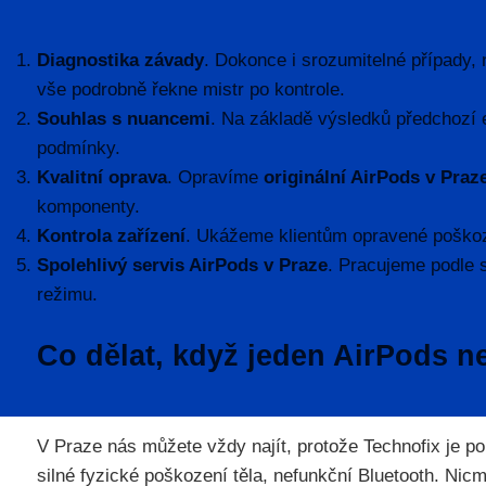
Diagnostika závady
. Dokonce i srozumitelné případy,
vše podrobně řekne mistr po kontrole.
Souhlas s nuancemi
. Na základě výsledků předchozí 
podmínky.
Kvalitní oprava
. Opravíme
originální AirPods v Praz
komponenty.
Kontrola zařízení
. Ukážeme klientům opravené poškoz
Spolehlivý servis AirPods v Praze
. Pracujeme podle 
režimu.
Co dělat, když jeden AirPods n
V Praze nás můžete vždy najít, protože Technofix je po
silné fyzické poškození těla, nefunkční Bluetooth. N