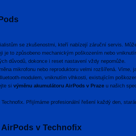
rPods
alistům se zkušenostmi, kteří nabízejí záruční servis. Může
ěji je to způsobeno mechanickým poškozením nebo vniknutím
ých důvodů, dokonce i reset nastavení vždy nepomůže.
měna mikrofonu nebo reproduktoru velmi rozšířená. Víme, jak 
Bluetooth-modulem, vniknutím vlhkosti, existujícím poškoze
ejte si
výměnu akumulátoru AirPods v Praze
u našich spec
 Technofix. Přijímáme profesionální řešení každý den, starám
 AirPods v Technofix