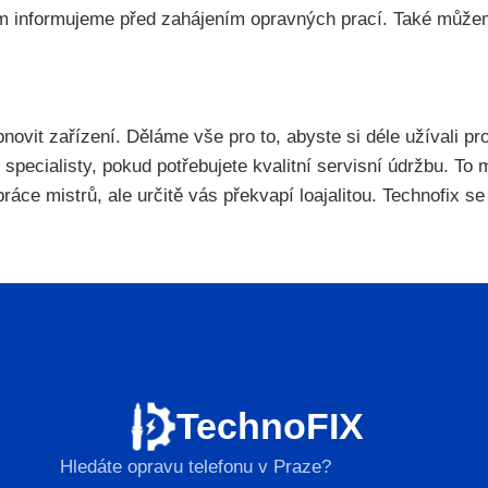
om informujeme před zahájením opravných prací. Také můžem
bnovit zařízení. Děláme vše pro to, abyste si déle užívali 
 specialisty, pokud potřebujete kvalitní servisní údržbu. T
ce mistrů, ale určitě vás překvapí loajalitou. Technofix se s
TechnoFIX
Hledáte opravu telefonu v Praze?