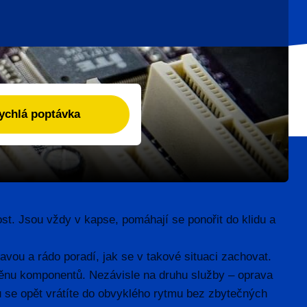
st. Jsou vždy v kapse, pomáhají se ponořit do klidu a
avou a rádo poradí, jak se v takové situaci zachovat.
ýměnu komponentů. Nezávisle na druhu služby – oprava
lů se opět vrátíte do obvyklého rytmu bez zbytečných