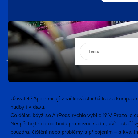
Uživatelé Apple milují značková sluchátka za kompaktno
hudby i v davu.
Co dělat, když se AirPods rychle vybíjejí? V Praze je 
Nespěchejte do obchodu pro novou sadu „uší“ - stačí v
pouzdra, čištění nebo problémy s připojením – s kvalit