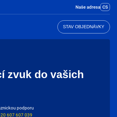
Naše adresa
CS
STAV OBJEDNÁVKY
í zvuk do vašich
aznickou podporu
20 607 607 039