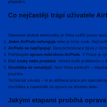
přeplatků.
Co nejčastěji trápí uživatele Ai
Obnovení drobné elektroniky je třeba svěřit pouze speci
Jeden AirPods nefunguje
nebo je tichý zvuk. Nejčast
AirPods se nepřipojují
. Desynchronizace bývá z různ
Potřebujete
opravu mikrofonu AirPods
. V Praze je vý
Cizí zvuky nebo praskání
. Vzniká kvůli problémům s 
Sluchátka se nenabíjejí
. Není třeba panikařit – objedn
pouzdra.
Technické závady – to je oblíbená práce pro specialisty
sluchátka a zapomněli na opravu na dlouhou dobu.
Jakými etapami probíhá oprava