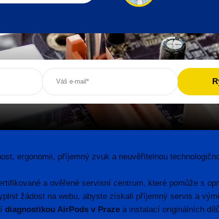
st, ergonomii, příjemný zvuk a neuvěřitelnou technologično
certifikované a ověřené servisní centrum, které pomůže s opr
yplnit žádost na webu, abyste získali příjemný servis a v
ní
diagnostikou AirPods v Praze
a instalací originálních dí