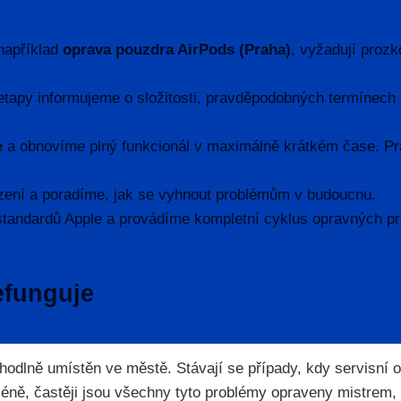
 například
oprava pouzdra AirPods (Praha)
, vyžadují proz
etapy informujeme o složitosti, pravděpodobných termínech
e
a obnovíme plný funkcionál v maximálně krátkém čase. Prác
ení a poradíme, jak se vyhnout problémům v budoucnu.
standardů Apple a provádíme kompletní cyklus opravných p
efunguje
hodlně umístěn ve městě. Stávají se případy, kdy servisní op
icméně, častěji jsou všechny tyto problémy opraveny mistr