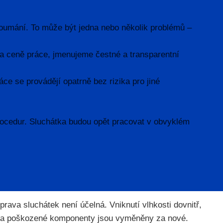
koumání. To může být jedna nebo několik problémů –
 a ceně práce, jmenujeme čestné a transparentní
e se provádějí opatrně bez rizika pro jiné
rocedur. Sluchátka budou opět pracovat v obvyklém
rava sluchátek není účelná. Vniknutí vlhkosti dovnitř,
em, a poškozené komponenty jsou vyměněny za nové.