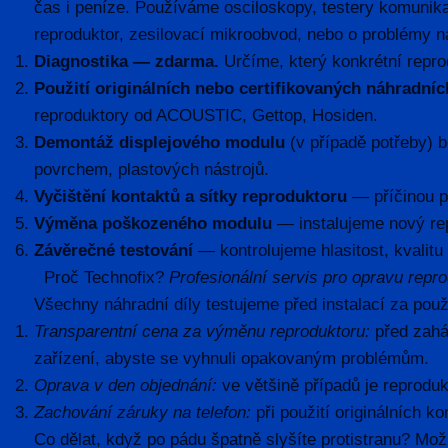
čas i peníze. Používáme osciloskopy, testery komunikač
reproduktor, zesilovací mikroobvod, nebo o problémy 
Diagnostika — zdarma.
Určíme, který konkrétní reprod
Použití originálních nebo certifikovaných náhradních
reproduktory od ACOUSTIC, Gettop, Hosiden.
Demontáž displejového modulu
(v případě potřeby) b
povrchem, plastových nástrojů.
Vyčištění kontaktů a sítky reproduktoru
— příčinou p
Výměna poškozeného modulu
— instalujeme nový rep
Závěrečné testování
— kontrolujeme hlasitost, kvalitu
Proč Technofix?
Profesionální servis pro opravu repr
Všechny náhradní díly testujeme před instalací za použi
Transparentní cena za výměnu reproduktoru:
před zaháj
zařízení, abyste se vyhnuli opakovaným problémům.
Oprava v den objednání:
ve většině případů je reprodu
Zachování záruky na telefon:
při použití originálních 
Co dělat, když po pádu špatně slyšíte protistranu? Mo