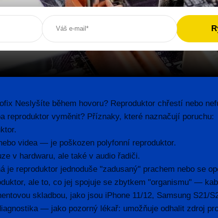
fix Neslyšíte během hovoru? Reproduktor chřestí nebo nefu
a reproduktor vyměnit? Příznaky, které naznačují poruchu:
ktor.
nebo videa — je poškozen polyfonní reproduktor.
e v hardwaru, ale také v audio řadiči.
ná je reproduktor jednoduše "zadusaný" prachem nebo se opot
duktor, ale to, co jej spojuje se zbytkem "organismu" — kabe
nentovou skladbou, jako jsou iPhone 11/12, Samsung S21/S2
diagnostika — jako pozorný lékař: umožňuje odhalit zdroj pr