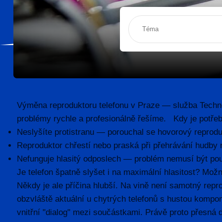
Výměna reproduktoru telefonu v Praze — služba Techno
problémy rychle a profesionálně řešíme. Kdy je potřeb
Neslyšíte protistranu — porouchal se hovorový reprodu
Reproduktor chřestí nebo praská při přehrávání hudby 
Nefunguje hlasitý odposlech — problém nemusí být pouz
Je telefon špatně slyšet i na maximální hlasitost? Mož
Někdy je ale příčina hlubší. Na vině není samotný repro
obzvláště aktuální u chytrých telefonů s hustou kompo
vnitřní "dialog" mezi součástkami. Právě proto přesná 