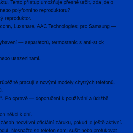
ktu. Tento přístup umožňuje přesně určit, zda jde o
 nebo polyfonního reproduktoru?
ý reproduktor.
conn, Luxshare, AAC Technologies; pro Samsung —
ybavení — separátorů, termostanic s anti-stick
 nebo usazeninami.
 průběžně pracují s novými modely chytrých telefonů.
ů.
ků". Po opravě — doporučení k používání a údržbě
n několik dní.
sah neovlivní oficiální záruku, pokud je ještě aktivní.
dul. Nesnažte se telefon sami sušit nebo profukovat