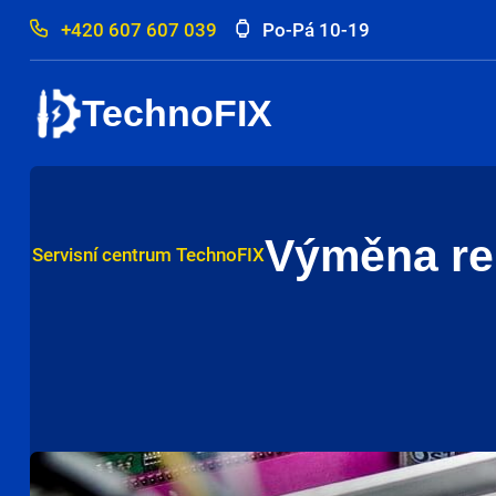
+420 607 607 039
Po-Pá 10-19
TechnoFIX
Výměna rep
Servisní centrum TechnoFIX