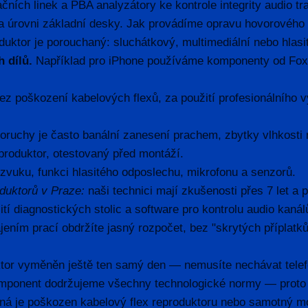
ních linek a PBA analyzátory ke kontrole integrity audio tra
na úrovni základní desky. Jak provádíme opravu hovorového
uktor je porouchaný: sluchátkový, multimediální nebo hlasit
 dílů.
Například pro iPhone používáme komponenty od Fox
ez poškození kabelových flexů, za použití profesionálního v
oruchy je často banální zanesení prachem, zbytky vlhkosti
roduktor, otestovaný před montáží.
 zvuku, funkci hlasitého odposlechu, mikrofonu a senzorů.
oduktorů v Praze:
naši technici mají zkušenosti přes 7 let a
tí diagnostických stolic a software pro kontrolu audio kanál
ením prací obdržíte jasný rozpočet, bez "skrytých příplat
ktor vyměněn ještě ten samý den — nemusíte nechávat telefo
komponent dodržujeme všechny technologické normy — proto zá
žná je poškozen kabelový flex reproduktoru nebo samotný mo