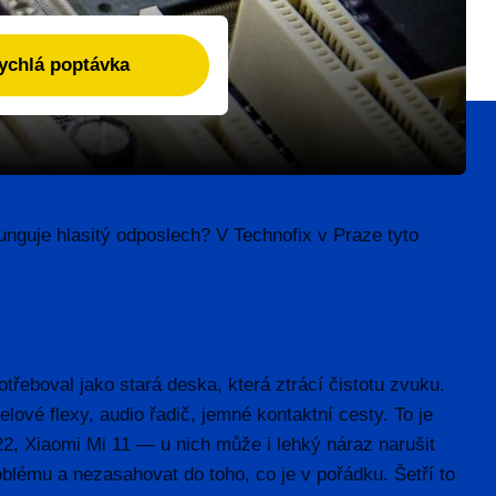
nguje hlasitý odposlech? V Technofix v Praze tyto
řeboval jako stará deska, která ztrácí čistotu zvuku.
lové flexy, audio řadič, jemné kontaktní cesty. To je
2, Xiaomi Mi 11 — u nich může i lehký náraz narušit
oblému a nezasahovat do toho, co je v pořádku. Šetří to