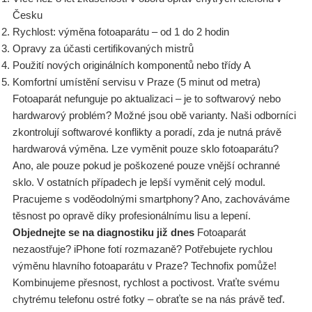
Česku
Rychlost: výměna fotoaparátu – od 1 do 2 hodin
Opravy za účasti certifikovaných mistrů
Použití nových originálních komponentů nebo třídy A
Komfortní umístění servisu v Praze (5 minut od metra)
Fotoaparát nefunguje po aktualizaci – je to softwarový nebo
hardwarový problém? Možné jsou obě varianty. Naši odborníci
zkontrolují softwarové konflikty a poradí, zda je nutná právě
hardwarová výměna. Lze vyměnit pouze sklo fotoaparátu?
Ano, ale pouze pokud je poškozené pouze vnější ochranné
sklo. V ostatních případech je lepší vyměnit celý modul.
Pracujeme s voděodolnými smartphony? Ano, zachováváme
těsnost po opravě díky profesionálnímu lisu a lepení.
Objednejte se na diagnostiku již dnes
Fotoaparát
nezaostřuje? iPhone fotí rozmazaně? Potřebujete rychlou
výměnu hlavního fotoaparátu v Praze? Technofix pomůže!
Kombinujeme přesnost, rychlost a poctivost. Vraťte svému
chytrému telefonu ostré fotky – obraťte se na nás právě teď.