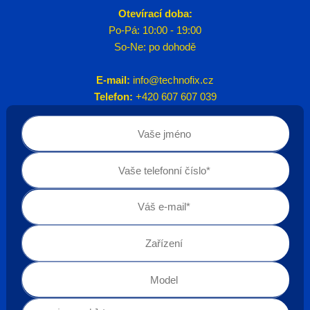
Otevírací doba:
Po-Pá: 10:00 - 19:00
So-Ne: po dohodě
E-mail:
info@technofix.cz
Telefon:
+420 607 607 039