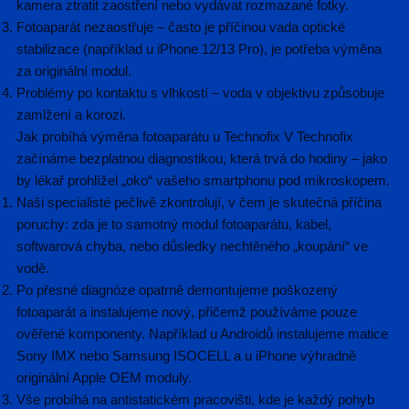
kamera ztratit zaostření nebo vydávat rozmazané fotky.
Fotoaparát nezaostřuje – často je příčinou vada optické
stabilizace (například u iPhone 12/13 Pro), je potřeba výměna
za originální modul.
Problémy po kontaktu s vlhkostí – voda v objektivu způsobuje
zamlžení a korozi.
Jak probíhá výměna fotoaparátu u Technofix V Technofix
začínáme bezplatnou diagnostikou, která trvá do hodiny – jako
by lékař prohlížel „oko“ vašeho smartphonu pod mikroskopem.
Naši specialisté pečlivě zkontrolují, v čem je skutečná příčina
poruchy: zda je to samotný modul fotoaparátu, kabel,
softwarová chyba, nebo důsledky nechtěného „koupání“ ve
vodě.
Po přesné diagnóze opatrně demontujeme poškozený
fotoaparát a instalujeme nový, přičemž používáme pouze
ověřené komponenty. Například u Androidů instalujeme matice
Sony IMX nebo Samsung ISOCELL a u iPhone výhradně
originální Apple OEM moduly.
Vše probíhá na antistatickém pracovišti, kde je každý pohyb