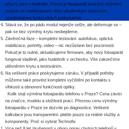
přesný jako u hodináře. Pokud je fotoaparát součástí složitého
modulu se stabilizátorem nebo ultraširokým senzorem,
zkontrolujeme funkci všech podsystémů.
Stává se, že po pádu modul nejenže selže, ale deformuje se –
pak se bez výměny krytu neobejdeme.
Závěrečná fáze – kompletní testování: autofokus, optická
stabilizace, portréty, video – nic nezůstane bez pozornosti.
Pokud je to nutné, aktualizujeme firmware, aby nový fotoaparát
fungoval sladěně, jako hudebník v orchestru. Vše zakončíme
utěsněním krytu a testováním.
Na veškeré práce poskytujeme záruku. V případě potřeby
můžeme také provést kompletní vyčištění po kontaktu s
vlhkostí a obnovení funkčnosti optiky.
Kolik stojí výměna fotoaparátu telefonu v Praze? Cena závisí
na značce, modelu a složitosti prací. Přesnou cenu výměny
fotoaparátu v Praze se dozvíte po diagnostice. Veškeré
kalkulace jsou transparentní: platíte pouze za reálné služby a
komponenty. Proč si vybrat Technofix
Více než 8 let zkušeností v oboru oprav chytrých telefonů v