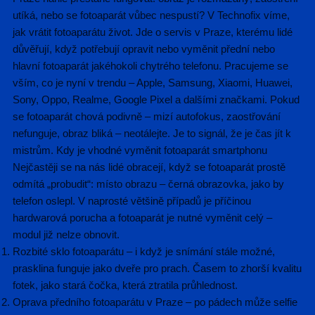
utíká, nebo se fotoaparát vůbec nespustí? V Technofix víme,
jak vrátit fotoaparátu život. Jde o servis v Praze, kterému lidé
důvěřují, když potřebují opravit nebo vyměnit přední nebo
hlavní fotoaparát jakéhokoli chytrého telefonu. Pracujeme se
vším, co je nyní v trendu – Apple, Samsung, Xiaomi, Huawei,
Sony, Oppo, Realme, Google Pixel a dalšími značkami. Pokud
se fotoaparát chová podivně – mizí autofokus, zaostřování
nefunguje, obraz bliká – neotálejte. Je to signál, že je čas jít k
mistrům. Kdy je vhodné vyměnit fotoaparát smartphonu
Nejčastěji se na nás lidé obracejí, když se fotoaparát prostě
odmítá „probudit“: místo obrazu – černá obrazovka, jako by
telefon oslepl. V naprosté většině případů je příčinou
hardwarová porucha a fotoaparát je nutné vyměnit celý –
modul již nelze obnovit.
Rozbité sklo fotoaparátu – i když je snímání stále možné,
prasklina funguje jako dveře pro prach. Časem to zhorší kvalitu
fotek, jako stará čočka, která ztratila průhlednost.
Oprava předního fotoaparátu v Praze – po pádech může selfie