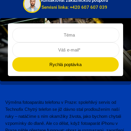
Kontaktovat zákaznickou podporu
Servisní linka:
+420 607 607 039
Výměna fotoaparátu telefonu v Praze: spolehlivý servis od
Technofix Chytrý telefon se již dávno stal prodloužením naší
ruky – natáčíme s ním okamžiky života, jako bychom chytali
vzpomínky do dlaně. Ale co dělat, když fotoaparát iPhonu v
Praze náhle přestane fungovat: obraz je rozmazaný, zaostření