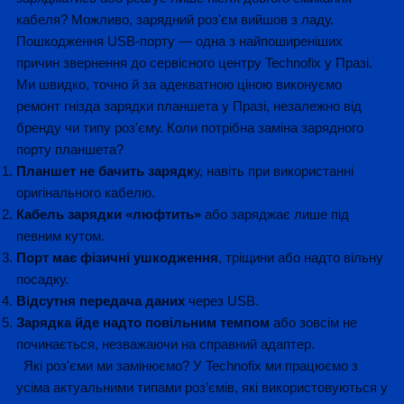
кабеля? Можливо, зарядний роз'єм вийшов з ладу.
Пошкодження USB-порту — одна з найпоширеніших
причин звернення до сервісного центру Technofix у Празі.
Ми швидко, точно й за адекватною ціною виконуємо
ремонт гнізда зарядки планшета у Празі, незалежно від
бренду чи типу роз'єму. Коли потрібна заміна зарядного
порту планшета?
Планшет не бачить зарядк
у, навіть при використанні
оригінального кабелю.
Кабель зарядки «люфтить»
або заряджає лише під
певним кутом.
Порт має фізичні ушкодження
, тріщини або надто вільну
посадку.
Відсутня передача даних
через USB.
Зарядка йде надто повільним темпом
або зовсім не
починається, незважаючи на справний адаптер.
Які роз'єми ми замінюємо? У Technofix ми працюємо з
усіма актуальними типами роз’ємів, які використовуються у