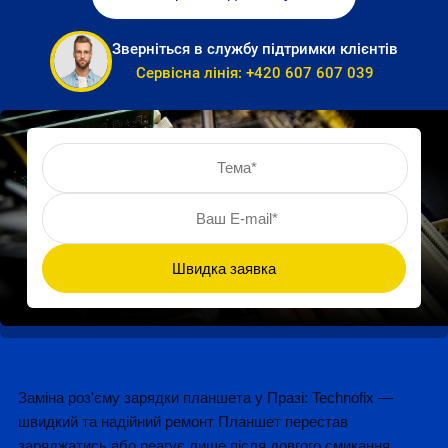
Зверніться в службу підтримки клієнтів
Сервісна лінія:
+420 607 607 039
Заміна роз'єму зарядки планшета у Празі: Technofix —
швидкий та надійний ремонт Планшет перестав
заряджатись або реагує лише після довгого смикання