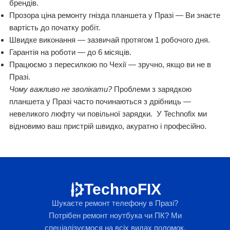
брендів.
Прозора ціна ремонту гнізда планшета у Празі — Ви знаєте
вартість до початку робіт.
Швидке виконання — зазвичай протягом 1 робочого дня.
Гарантія на роботи — до 6 місяців.
Працюємо з пересилкою по Чехії — зручно, якщо ви не в
Празі.
Чому важливо не зволікати?
Проблеми з зарядкою
планшета у Празі часто починаються з дрібниць —
невеликого люфту чи повільної зарядки. У Technofix ми
відновимо ваш пристрій швидко, акуратно і професійно.
TechnoFIX
Шукаєте ремонт телефону в Празі?
Потрібен ремонт ноутбука чи ПК? Ми
спеціалізуємося на всіх видах поломок.