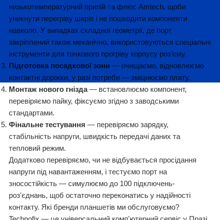
низькотемпературний припій та флюс Amtech, щоби
уникнути перегріву шарів і не пошкодити компоненти
навколо. У випадках складної геометрії, де порт
закріплений також механічно, використовуються спеціальні
інструменти для точкового прогріву корпусу роз’єму.
Підготовка посадкової зони
— очищаємо, відновлюємо
контактні доріжки, у разі потреби — зміцнюємо плату.
Монтаж нового гнізда
— встановлюємо компонент,
перевіряємо пайку, фіксуємо згідно з заводськими
стандартами.
Фінальне тестування
— перевіряємо зарядку,
стабільність напруги, швидкість передачі даних та
тепловий режим.
Додатково перевіряємо, чи не відбувається просідання
напруги під навантаженням, і тестуємо порт на
зносостійкість — симулюємо до 100 підключень-
роз'єднань, щоб остаточно переконатись у надійності
контакту. Які бренди планшетів ми обслуговуємо?
Technofix — це універсальний комп'ютерний сервіс у Празі,