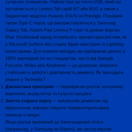
сучасних планшетах. Найчастіше це micro USB, який ще
зустрічається у Lenovo Tab серій M7 або M10, а також у
бюджетних моделях Huawei, ASUS чи Prestigio. Поширені
також Type-C порти, що використовуються у Samsung
Galaxy Tab, Xiaomi Pad, Lenovo P-серії та деяких версіях
iPad. Особливий підхід потребують пропрієтарні роз'єми, як
у Microsoft Surface або старих Apple-пристроях із Lightning-
конекторами. Для кожного випадку ми підбираємо деталі зі
100% відповідністю за стандартом, часто від брендів
Foxconn, Molex або Amphenol — це дозволяє зберігати
стабільність роботи і довговічність ремонту. Як проходить
ремонт у Technofix?
Діагностика пристрою
— перевіряємо роз’єм, контролер
живлення, акумулятор та супутні ланцюги.
Зняття старого порту
— виконуємо демонтаж під
мікроскопом, використовуючи термоконтрольовану
паяльну станцію.
Якщо роз’єм припаяний до багатошарової плати
(наприклад, у Samsung чи Xiaomi), ми застосовуємо