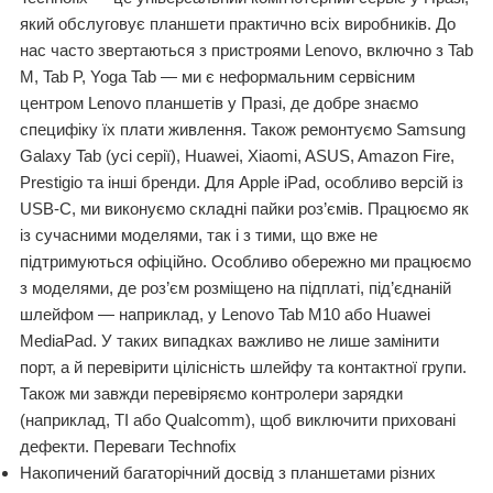
який обслуговує планшети практично всіх виробників. До
нас часто звертаються з пристроями Lenovo, включно з Tab
M, Tab P, Yoga Tab — ми є неформальним сервісним
центром Lenovo планшетів у Празі, де добре знаємо
специфіку їх плати живлення. Також ремонтуємо Samsung
Galaxy Tab (усі серії), Huawei, Xiaomi, ASUS, Amazon Fire,
Prestigio та інші бренди. Для Apple iPad, особливо версій із
USB-C, ми виконуємо складні пайки роз’ємів. Працюємо як
із сучасними моделями, так і з тими, що вже не
підтримуються офіційно. Особливо обережно ми працюємо
з моделями, де роз’єм розміщено на підплаті, під’єднаній
шлейфом — наприклад, у Lenovo Tab M10 або Huawei
MediaPad. У таких випадках важливо не лише замінити
порт, а й перевірити цілісність шлейфу та контактної групи.
Також ми завжди перевіряємо контролери зарядки
(наприклад, TI або Qualcomm), щоб виключити приховані
дефекти. Переваги Technofix
Накопичений багаторічний досвід з планшетами різних