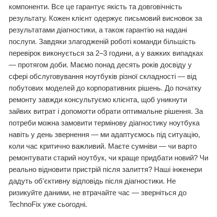
компоненти. Все це гарантує якість та довговічність
результату. Кожен клієнт одержує письмовий висновок за
результатами діагностики, а також гарантію на надані
послуги. Завдяки злагодженій роботі команди більшість
перевірок виконується за 2–3 години, а у важких випадках
— протягом доби. Маємо понад десять років досвіду у
сфері обслуговування ноутбуків різної складності — від
побутових моделей до корпоративних рішень. До початку
ремонту завжди консультуємо клієнта, щоб уникнути
зайвих витрат і допомогти обрати оптимальне рішення. За
потреби можна замовити термінову діагностику ноутбука
навіть у день звернення — ми адаптуємось під ситуацію,
коли час критично важливий. Маєте сумніви — чи варто
ремонтувати старий ноутбук, чи краще придбати новий? Чи
реально відновити пристрій після залиття? Наші інженери
дадуть об'єктивну відповідь після діагностики. Не
ризикуйте даними, не втрачайте час — зверніться до
TechnoFix уже сьогодні.