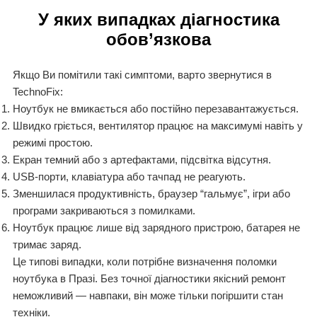
У яких випадках діагностика
обов’язкова
Якщо Ви помітили такі симптоми, варто звернутися в
TechnoFix:
Ноутбук не вмикається або постійно перезавантажується.
Швидко гріється, вентилятор працює на максимумі навіть у
режимі простою.
Екран темний або з артефактами, підсвітка відсутня.
USB-порти, клавіатура або тачпад не реагують.
Зменшилася продуктивність, браузер “гальмує”, ігри або
програми закриваються з помилками.
Ноутбук працює лише від зарядного пристрою, батарея не
тримає заряд.
Це типові випадки, коли потрібне визначення поломки
ноутбука в Празі. Без точної діагностики якісний ремонт
неможливий — навпаки, він може тільки погіршити стан
техніки.