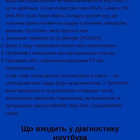
Будь-яке уповільнення чи неналежна робота ноутбука —
це не дрібниця. Сучасні пристрої типу ASUS, Lenovo, HP,
Dell, MSI, Acer, Apple мають складну архітектуру, де
поломка одного елемента швидко спричиняє ланцюгову
реакцію. Особливо, якщо йдеться про:
Зношення термопасти та перегрів CPU/GPU.
Вихід з ладу оперативної пам’яті або накопичувача.
Проблеми з живленням або материнською платою.
Програмні збої, спричинені шкідливим ПЗ або
оновленнями.
Саме тому повна діагностика ноутбука в Празі — це
необхідний крок перед будь-яким ремонтом. У TechnoFix
вона проводиться за допомогою стендових тестів,
аналізаторів живлення, термокамер, мультиметрів та
програмного пакета (AIDA64, MemTest, CrystalDiskInfo
тощо).
Що входить у діагностику
ноутбука