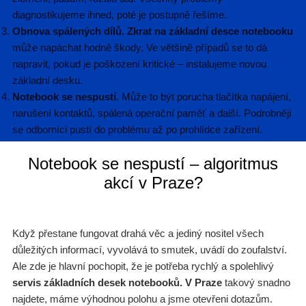
diagnostikujeme ihned, poté je postupně řešíme.
Obnova spálených dílů
.
Zkrat na základní desce notebooku
může napáchat hodně škody. Ve většině případů se to dá
napravit, pokud je poškození kritické – instalujeme novou
základní desku.
Notebook se nespustí
. Může to být porucha tlačítka napájení,
narušení kontaktů, spálená operační paměť a další. Podrobněji
se odborníci pustí do problému až po prohlídce zařízení.
Notebook se nespustí – algoritmus
akcí v Praze?
Když přestane fungovat drahá věc a jediný nositel všech
důležitých informací, vyvolává to smutek, uvádí do zoufalství.
Ale zde je hlavní pochopit, že je potřeba rychlý a spolehlivý
servis základních desek notebooků. V Praze
takový snadno
najdete, máme výhodnou polohu a jsme otevřeni dotazům.