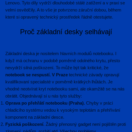
Lenovo. Tyto díly vydrží dlouhodobé stálé zatížení a v praxi se
velmi osvědčily. A to vše je potvrzeno záruční dobou, během
které si opravený technický prostředek řádně otestujete.
Proč základní desky selhávají
Základní deska je nositelem hlavních modulů notebooku. I
když má ochranu v podobě poměrně odolného krytu, přesto
nevydrží silná poškození. To může být tak kritické, že
notebook se nespustí. V Praze
technické závady opravují
kvalifikovaní specialisté v poměrně krátkých lhůtách. Je
vhodné neotvírat kryt notebooku sami, ale okamžitě se na nás
obrátit. Objednávají si u nás tyto služby:
Oprava po přehřátí notebooku (Praha).
Chyby v práci
chladicího systému vedou k vysokým teplotám a přehřívání
komponent na základní desce.
Fyzická poškození
. Žádný přenosný gadget není pojištěn proti
zlomení, pádům, rozbití atd. Všechny problémy