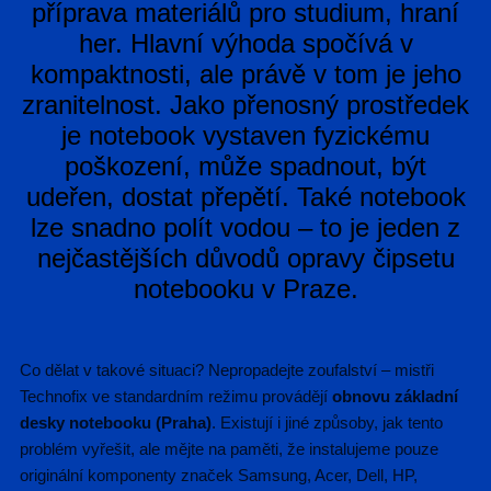
příprava materiálů pro studium, hraní
her. Hlavní výhoda spočívá v
kompaktnosti, ale právě v tom je jeho
zranitelnost. Jako přenosný prostředek
je notebook vystaven fyzickému
poškození, může spadnout, být
udeřen, dostat přepětí. Také notebook
lze snadno polít vodou – to je jeden z
nejčastějších důvodů opravy čipsetu
notebooku v Praze.
Co dělat v takové situaci? Nepropadejte zoufalství – mistři
Technofix ve standardním režimu provádějí
obnovu základní
desky notebooku (Praha)
. Existují i jiné způsoby, jak tento
problém vyřešit, ale mějte na paměti, že instalujeme pouze
originální komponenty značek Samsung, Acer, Dell, HP,