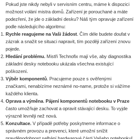
Pokud jste nikdy nebyli v servisním centru, máme k dispozici
možnost volání mistra domů. Zařízení je porouchané a máte
podezření, že jde o základní desku? Náš tým opravuje zařízení
podle následujícího algoritmu:
Rychle reagujeme na Vaši žádost
. Čím déle budete doufat v
zázrak a snažit se situaci napravit, tím později zařízení znovu
pojede.
Hledání problému.
Mistři Technofix mají vše, aby diagnostika
základní desky notebooku ukázala všechna existující
poškození.
Výběr komponentů
. Pracujeme pouze s ověřenými
značkami, nenabízíme neznámé no-name, protože si vážíme
každého klienta.
Oprava a výměna
.
Pájení komponentů notebooku v Praze
často umožňuje zachovat a opravit stávající desku. To vyjde
výrazně levněji než nová.
Konzultace.
V případě potřeby poskytneme informace o
správném provozu a prevenci, které umožní snížit
pravděpodobnost selhání hardwarové části Vašeho notebooku!