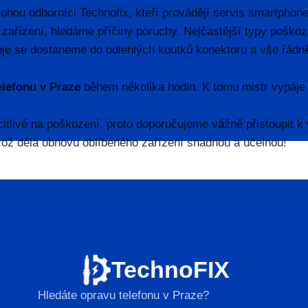
hou odborníci Technofix, kteří provádějí servis smartphone 
 zařízení, hledáme příčiny poruchy. Nejčastější typy poškoz
je se dostaneme do odlehlých koutků konektoru a vše řádn
elefonu v Praze
během několika hodin. K tomu mistr vypáje 
itlivé na poškození, proto doporučujeme vážně přistoupit k
což dělá obnovu oblíbeného zařízení snadnou a účelnou!
TechnoFIX
Hledáte opravu telefonu v Praze?