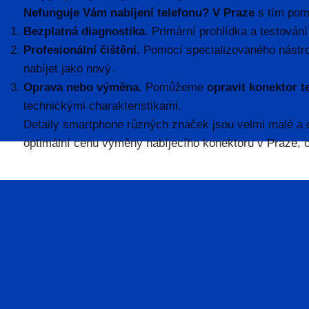
Nefunguje Vám nabíjení telefonu? V Praze
s tím pomo
Bezplatná diagnostika.
Primární prohlídka a testování
Profesionální čištění.
Pomocí specializovaného nástro
nabíjet jako nový.
Oprava nebo výměna.
Pomůžeme
opravit konektor t
technickými charakteristikami.
Detaily smartphone různých značek jsou velmi malé a c
optimální cenu výměny nabíjecího konektoru v Praze, 