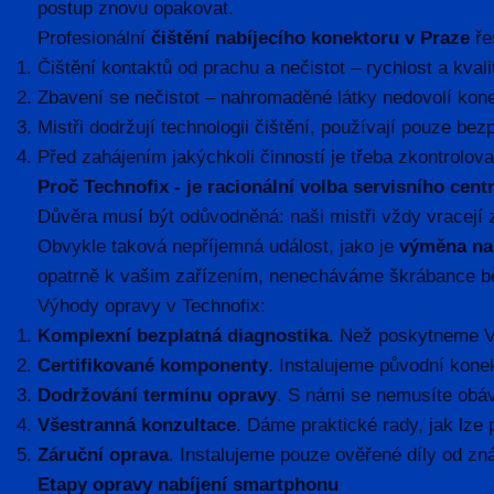
postup znovu opakovat.
Profesionální
čištění nabíjecího konektoru v Praze
ře
Čištění kontaktů od prachu a nečistot – rychlost a kval
Zbavení se nečistot – nahromaděné látky nedovolí konek
Mistři dodržují technologii čištění, používají pouze b
Před zahájením jakýchkoli činností je třeba zkontrolov
Proč Technofix - je racionální volba servisního cent
Důvěra musí být odůvodněná: naši mistři vždy vracejí
Obvykle taková nepříjemná událost, jako je
výměna nab
opatrně k vašim zařízením, nenecháváme škrábance bě
Výhody opravy v Technofix:
Komplexní bezplatná diagnostika
. Než poskytneme V
Certifikované komponenty
. Instalujeme původní kone
Dodržování termínu opravy
. S námi se nemusíte obáv
Všestranná konzultace
. Dáme praktické rady, jak lze 
Záruční oprava
. Instalujeme pouze ověřené díly od zn
Etapy opravy nabíjení smartphonu