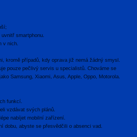
ší;
m uvnitř smartphonu.
 v nich.
mi, kromě případů, kdy oprava již nemá žádný smysl.
uje pouze pečlivý servis u specialistů. Chováme se
ako Samsung, Xiaomi, Asus, Apple, Oppo, Motorola.
ch funkcí.
li vzdávat svých plánů.
épe nabíjet mobilní zařízení.
í dobu, abyste se přesvědčili o absenci vad.