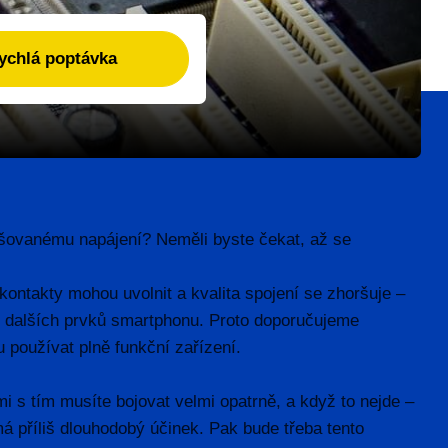
rušovanému napájení? Neměli byste čekat, až se
kontakty mohou uvolnit a kvalita spojení se zhoršuje –
ce dalších prvků smartphonu. Proto doporučujeme
 používat plně funkční zařízení.
i s tím musíte bojovat velmi opatrně, a když to nejde –
á příliš dlouhodobý účinek. Pak bude třeba tento