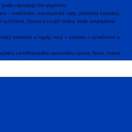
podle následujícího algoritmu:
ení – znečištění, mechanické vady, přetržení kontaktů.
ě vyčistíme. Doslova za půl hodiny bude smartphone
starý konektor a napájí nový v souladu s označením a
 výběru certifikovaného servisního centra. Navíc máme