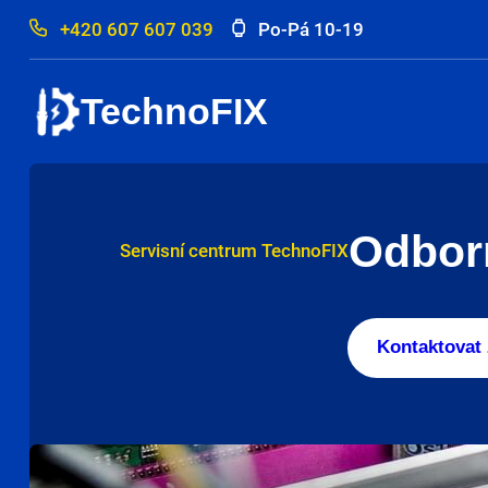
+420 607 607 039
Po-Pá 10-19
TechnoFIX
Odborn
Servisní centrum TechnoFIX
Kontaktovat