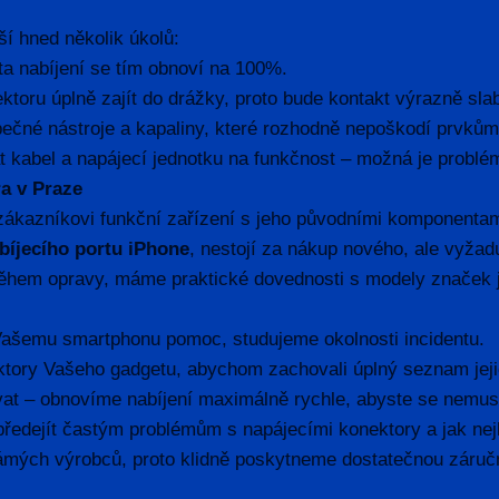
ší hned několik úkolů:
ita nabíjení se tím obnoví na 100%.
toru úplně zajít do drážky, proto bude kontakt výrazně slab
ezpečné nástroje a kapaliny, které rozhodně nepoškodí prvků
at kabel a napájecí jednotku na funkčnost – možná je problém
ra v Praze
 zákazníkovi funkční zařízení s jeho původními komponenta
íjecího portu iPhone
, nestojí za nákup nového, ale vyžad
hem opravy, máme praktické dovednosti s modely značek j
ašemu smartphonu pomoc, studujeme okolnosti incidentu.
ktory Vašeho gadgetu, abychom zachovali úplný seznam jeji
at – obnovíme nabíjení maximálně rychle, abyste se nemuse
předejít častým problémům s napájecími konektory a jak nejl
ámých výrobců, proto klidně poskytneme dostatečnou záručn