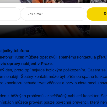
íječky telefonu
 telefonu? Kolik můžete trpět kvůli špatnému kontaktu a pře
vis opravy nabíjení v Praze.
ždý den, proto trpí nejvíce fyzickým poškozením. Časem se 
efon nenabíjí. Špatný kontakt může být příčinou špatné funk
ího konektoru nebude trvat věčnost a brzy budete moci znovu
den z běžných problémů - znečištěný nabíjecí konektor. Sam
dmínkách můžete provést pouze povrchní prevenci, která nem