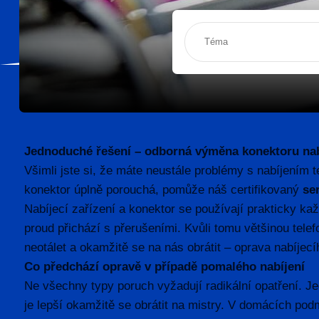
Jednoduché řešení – odborná výměna konektoru nab
Všimli jste si, že máte neustále problémy s nabíjením
konektor úplně porouchá, pomůže náš certifikovaný
ser
Nabíjecí zařízení a konektor se používají prakticky ka
proud přichází s přerušeními. Kvůli tomu většinou tel
neotálet a okamžitě se na nás obrátit – oprava nabíjec
Co předchází opravě v případě pomalého nabíjení
Ne všechny typy poruch vyžadují radikální opatření. Je
je lepší okamžitě se obrátit na mistry. V domácích po