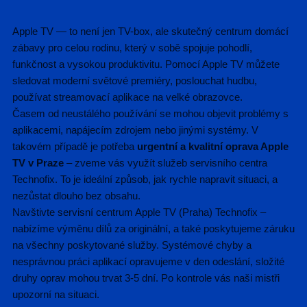
Apple TV — to není jen TV-box, ale skutečný centrum domácí
zábavy pro celou rodinu, který v sobě spojuje pohodlí,
funkčnost a vysokou produktivitu. Pomocí Apple TV můžete
sledovat moderní světové premiéry, poslouchat hudbu,
používat streamovací aplikace na velké obrazovce.
Časem od neustálého používání se mohou objevit problémy s
aplikacemi, napájecím zdrojem nebo jinými systémy. V
takovém případě je potřeba
urgentní a kvalitní oprava Apple
TV v Praze
– zveme vás využít služeb servisního centra
Technofix. To je ideální způsob, jak rychle napravit situaci, a
nezůstat dlouho bez obsahu.
Navštivte servisní centrum Apple TV (Praha) Technofix –
nabízíme výměnu dílů za originální, a také poskytujeme záruku
na všechny poskytované služby. Systémové chyby a
nesprávnou práci aplikací opravujeme v den odeslání, složité
druhy oprav mohou trvat 3-5 dní. Po kontrole vás naši mistři
upozorní na situaci.