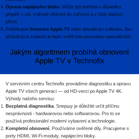
Oprava napájecího bloku
. Může být potřeba v důsledku
přepětí v síti, vniknutí vlhkosti do zařízení a z řady dalších
příčin.
Potřebujete
firmware Apple TV
nebo aktualizaci softwaru. Bez
příslušných znalostí je lepší svěřit tuto proceduru specialistům.
Jakým algoritmem probíhá obnovení
Apple TV v Technofix
V servisním centru Technofix provádíme diagnostiku a opravu
Apple TV všech generací — od HD-verzí po Apple TV 4K.
Výhody našeho servisu:
Bezplatná diagnostika
. Sпершу je důležité určit příčinu
nesprávnosti - hardwarovou nebo softwarovou. Pro to se
používá profesionální moderní vybavení a technologie.
Kompletní obnovení
. Používáme ověřené díly. Pracujeme s
porty HDMI, Wi-Fi-moduly, napájecími bloky.