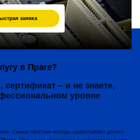
лугу в Праге?
сертификат – и не знаете,
офессиональном уровне
мени. Самые простые методы срабатывают далеко