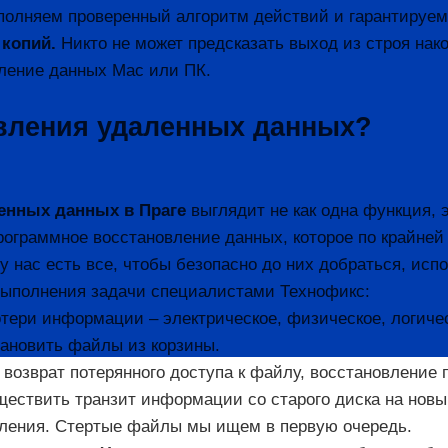
полняем проверенный алгоритм действий и гарантируем,
 копий.
Никто не может предсказать выход из строя нако
вление данных Mac или ПК.
овления удаленных данных?
енных данных в Праге
выглядит не как одна функция, 
рограммное восстановление данных, которое по крайней
у нас есть все, чтобы безопасно до них добраться, ис
выполнения задачи специалистами Технофикс:
тери информации – электрическое, физическое, логичес
ановить файлы из корзины.
т возврат потерянного доступа к файлу, восстановлени
уществить транзит информации со старого диска на нов
твления. Стертые файлы мы ищем в первую очередь.