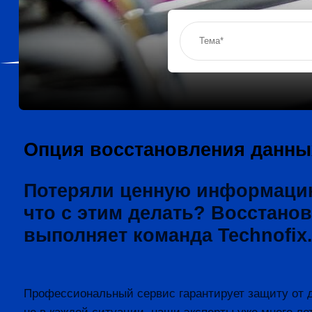
Опция восстановления данных 
Потеряли ценную информацию 
что с этим делать? Восстан
выполняет команда Technofix
Профессиональный сервис гарантирует защиту от 