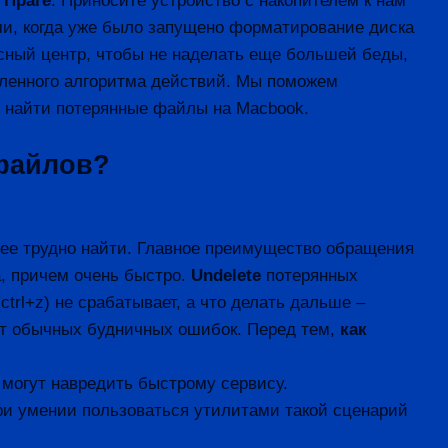
 Праге
. Приносите устройство с накопителем к нам
ми, когда уже было запущено форматирование диска
исный центр, чтобы не наделать еще большей беды,
еленного алгоритма действий. Мы поможем
е найти потерянные файлы на Macbook.
 файлов?
 ее трудно найти. Главное преимущество обращения
, причем очень быстро.
Undelete
потерянных
trl+z) не срабатывает, а что делать дальше –
н от обычных будничных ошибок. Перед тем,
как
 могут навредить быстрому сервису.
при умении пользоваться утилитами такой сценарий