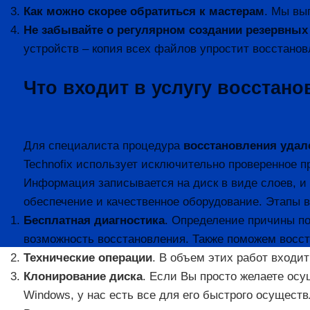
Как можно скорее обратиться к мастерам
. Мы вы
Не забывайте о регулярном создании резервных
устройств – копия всех файлов упростит восстано
Что входит в услугу восстан
Для специалиста процедура
восстановления удал
Technofix использует исключительно проверенное п
Информация записывается на диск в виде слоев, и 
обеспечение и качественное оборудование. Этапы 
Бесплатная диагностика
. Определение причины по
возможность восстановления. Также поможем восст
Технические операции
. В объем этих работ входи
Клонирование диска
. Если Вы просто желаете ос
Windows, у нас есть все для его быстрого осущес