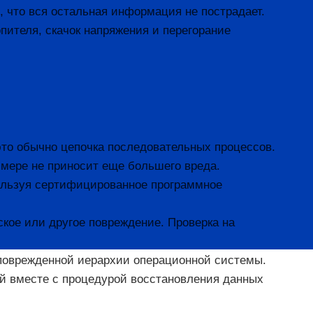
 что вся остальная информация не пострадает.
пителя, скачок напряжения и перегорание
это обычно цепочка последовательных процессов.
 мере не приносит еще большего вреда.
пользуя сертифицированное программное
кое или другое повреждение. Проверка на
е поврежденной иерархии операционной системы.
ый вместе с процедурой восстановления данных