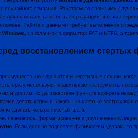
ет предоставляют услугу
возврата удаленных данных в
ле случайного стирания! Работаем со сложными случая
чае лучше оставить как есть и сразу прийти в наш серв
 сложнее. Работа с данными требует выполнения опред
х Windows
, на флешках в форматах FAT и NTFS, а такж
перед восстановлением стертых
еимуществ, но случаются и негативные случаи, когда
листы сразу используют правильные инструменты поиска
м и долгим, когда известная функция возврата назад (c
вовремя делать копии и бэкапы, но никто не застрахова
чно сделать четыре простых шага:
ие, перезапись, форматирование и другие манипуляции
ругие
. Если диск не подвергся физическим ударам, то 